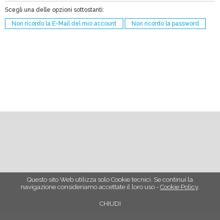
Scegli una delle opzioni sottostanti:
Non ricordo la E-Mail del mio account
Non ricordo la password
Questo sito Web utilizza solo Cookie tecnici. Se continui la
navigazione consideriamo accettate il loro uso -
Cookie Policy
.
CHIUDI