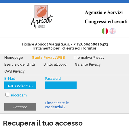
Titolare
Apricot Viaggi S.a.s.​ - P. IVA 00998020473
Trattamento
per i clienti ed i fornitori
Homepage
Guida PrivacyWEB
Informativa Privacy
Esercizio dei diritti
Diritto all'oblio
Garante Privacy
OASI Privacy
E-Mail:
Password:
Ricordami
Dimenticate le
Accesso
credenziali?
Recupera il tuo accesso